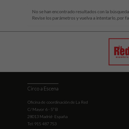
No se han encontrado resultados con la búsqueda 
Revise los parámetros y vuelva a intentarlo, por f
Circo a Escena
Oficina de coordinación de La Red
C/ Mayor 6 - 5º B
28013 Madrid- España
Tel: 915 487 753