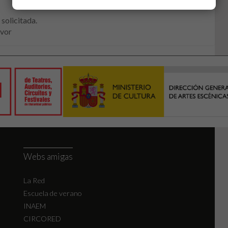
solicitada.
avor
Webs amigas
La Red
Escuela de verano
INAEM
CIRCORED