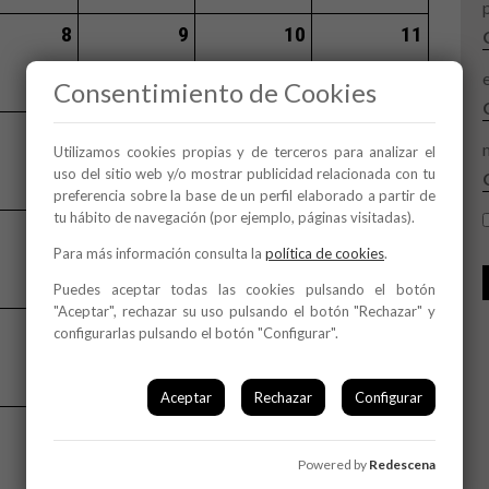
8
9
10
11
Consentimiento de Cookies
15
16
17
18
Utilizamos cookies propias y de terceros para analizar el
uso del sitio web y/o mostrar publicidad relacionada con tu
preferencia sobre la base de un perfil elaborado a partir de
tu hábito de navegación (por ejemplo, páginas visitadas).
22
23
24
25
Para más información consulta la
política de cookies
.
Puedes aceptar todas las cookies pulsando el botón
"Aceptar", rechazar su uso pulsando el botón "Rechazar" y
29
30
31
configurarlas pulsando el botón "Configurar".
Aceptar
Rechazar
Configurar
s
Powered by
Redescena