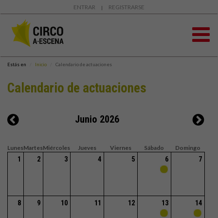
ENTRAR
REGISTRARSE
|
Estás en
Inicio
Calendario de actuaciones
Calendario de actuaciones
Junio 2026
Lunes
Martes
Miércoles
Jueves
Viernes
Sábado
Domingo
1
2
3
4
5
6
7
8
9
10
11
12
13
14