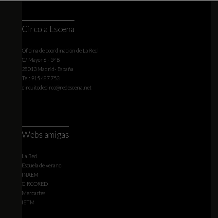
Circo a Escena
Oficina de coordinación de La Red
C/ Mayor 6 - 5º B
28013 Madrid- España
Tel: 915 487 753
circuitodecirco@redescena.net
Webs amigas
La Red
Escuela de verano
INAEM
CIRCORED
Mercartes
IETM