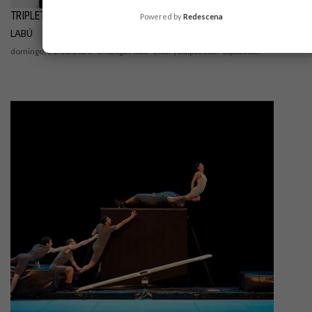
TRIPLETTE
Powered by
Redescena
LABÚ
domingo, 21/06/2026 ·
Untzaga Plaza
· Eibar (Guipúzcoa / Gipuzkoa).