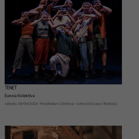
TENET
Eunoia Kolektiva
sábado, 06/06/2026 ·
Muxikebarri Zentroa
· Getxo (Vizcaya / Bizkaia).