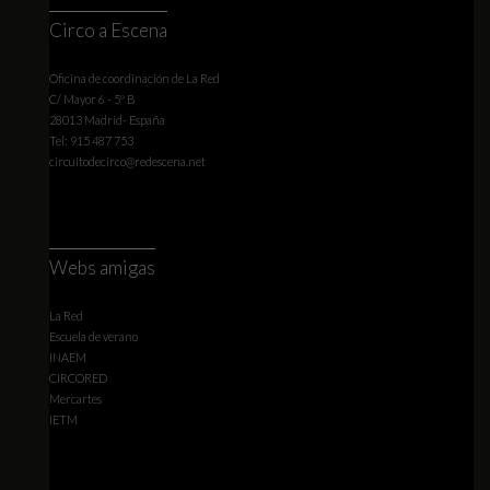
Circo a Escena
Oficina de coordinación de La Red
C/ Mayor 6 - 5º B
28013 Madrid- España
Tel: 915 487 753
circuitodecirco@redescena.net
Webs amigas
La Red
Escuela de verano
INAEM
CIRCORED
Mercartes
IETM