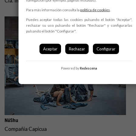
Cia. Infinit
navegación (por ejemplo, páginas visitadas).
Para más información consulta la
política de cookies
.
Puedes aceptar todas las cookies pulsando el botón "Aceptar",
rechazar su uso pulsando el botón "Rechazar" y configurarlas
pulsando el botón "Configurar".
Aceptar
Rechazar
Configurar
Powered by
Redescena
NüShu
Compañia Capicua