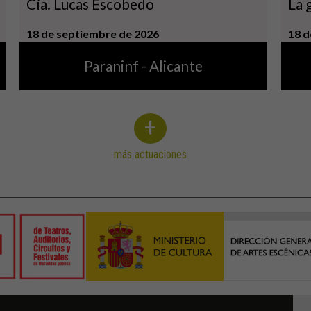
Cía. Lucas Escobedo
La 
18 de septiembre de 2026
18 d
Paraninf - Alicante
+
más actuaciones